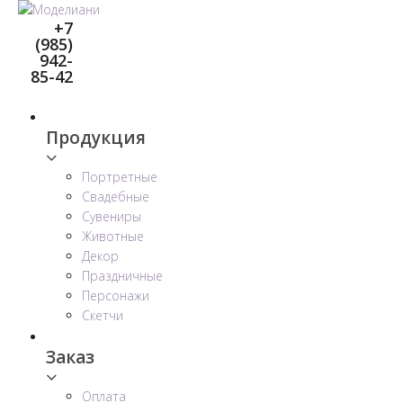
Перейти
+7
к
(985)
контенту
942-
85-42
Продукция
Портретные
Свадебные
Сувениры
Животные
Декор
Праздничные
Персонажи
Скетчи
Заказ
Оплата