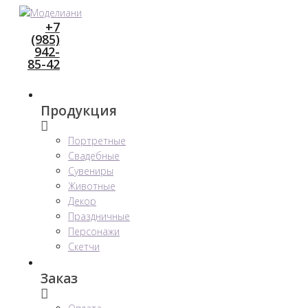
Перейти
+7
к
(985)
контенту
942-
85-42
Продукция
Портретные
Свадебные
Сувениры
Животные
Декор
Праздничные
Персонажи
Скетчи
Заказ