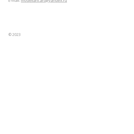
E-mail:
modeliani.art@yandex.ru
© 2023