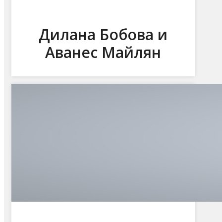
Дилана Бобова и
Аванес Майлян