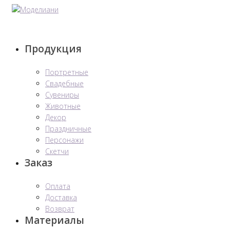
Перейти
к
контенту
Продукция
Портретные
Свадебные
Сувениры
Животные
Декор
Праздничные
Персонажи
Скетчи
Заказ
Оплата
Доставка
Возврат
Материалы