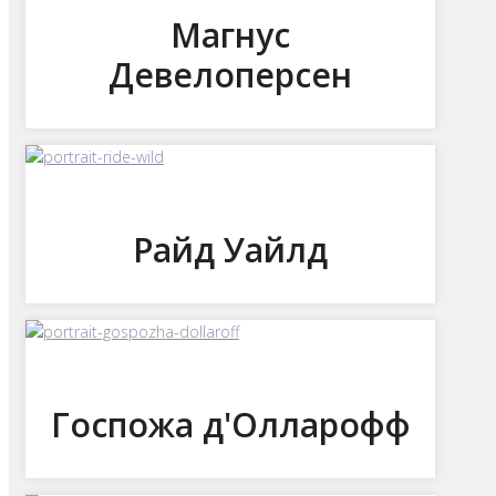
Магнус
Девелоперсен
Райд Уайлд
Госпожа д'Олларофф