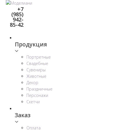
Перейти
+7
к
(985)
контенту
942-
85-42
Продукция
Портретные
Свадебные
Сувениры
Животные
Декор
Праздничные
Персонажи
Скетчи
Заказ
Оплата