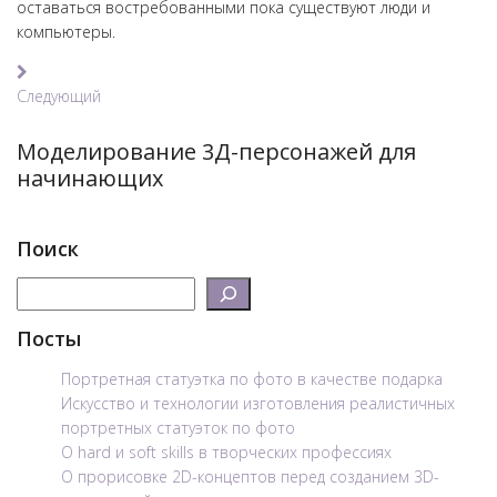
оставаться востребованными пока существуют люди и
компьютеры.
Навигация
Следующий
по
Следующий
записям
Моделирование 3Д-персонажей для
начинающих
Поиск
Поиск
Посты
Портретная статуэтка по фото в качестве подарка
Искусство и технологии изготовления реалистичных
портретных статуэток по фото
О hard и soft skills в творческих профессиях
О прорисовке 2D-концептов перед созданием 3D-