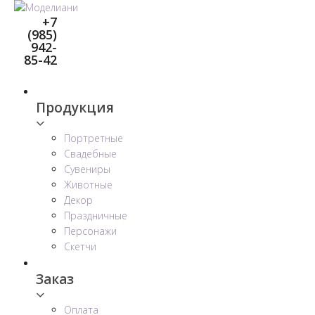
Перейти
+7
к
(985)
контенту
942-
85-42
Продукция
Портретные
Свадебные
Сувениры
Животные
Декор
Праздничные
Персонажи
Скетчи
Заказ
Оплата