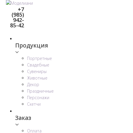
Перейти
+7
к
(985)
контенту
942-
85-42
Продукция
Портретные
Свадебные
Сувениры
Животные
Декор
Праздничные
Персонажи
Скетчи
Заказ
Оплата